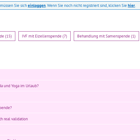
müssen Sie sich
einloggen
. Wenn Sie noch nicht registriert sind, klicken Sie
hier
.
de (15)
IVF mit Eizellenspende (7)
Behandlung mit Samenspende (1)
da und Yoga im Urlaub?
spende?
h real validation