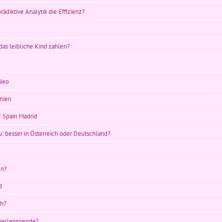
rädiktive Analytik die Effizienz?
as leibliche Kind zahlen?
aNeo
anien
F Spain Madrid
u: besser in Österreich oder Deutschland?
en?
d
ch?
izellenspende?