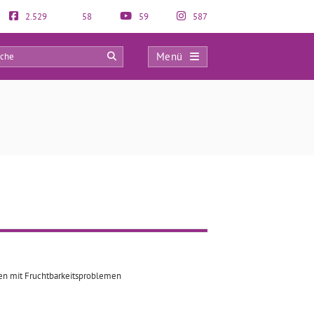
2.529
58
59
587
Menü
0
ren mit Fruchtbarkeitsproblemen