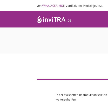
Von
WMA, ACSA, HON
zertifiziertes Medizinjournal.
DE
In der assistierten Reproduktion spie
weiterzuhelfen.