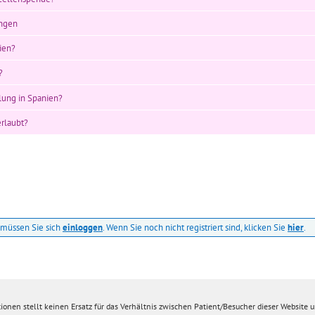
ngen
ien?
?
ung in Spanien?
rlaubt?
müssen Sie sich
einloggen
. Wenn Sie noch nicht registriert sind, klicken Sie
hier
.
ionen stellt keinen Ersatz für das Verhältnis zwischen Patient/Besucher dieser Website un