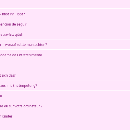
 habt ihr Tipps?
ntención de seguir
 xavfsiz qilish
r – worauf sollte man achten?
Moderna de Entretenimento
t sich das?
 aus mit Entrümpelung?
au
e ou sur votre ordinateur ?
r Kinder