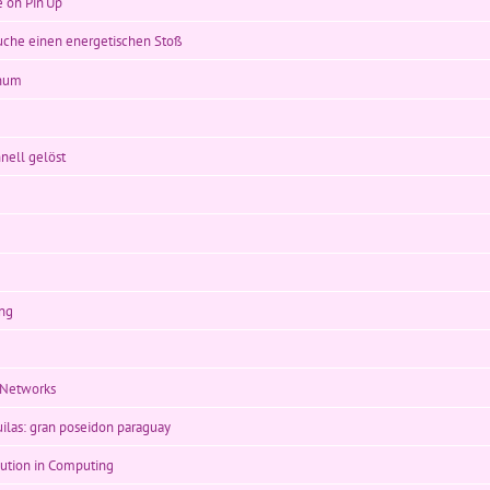
e on Pin Up
auche einen energetischen Stoß
chum
nell gelöst
ung
 Networks
uilas: gran poseidon paraguay
tion in Computing