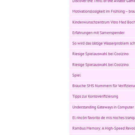
Discover the Thrill of the Aviator Gam
Motivationslosigkeit im Frühling – br
Kinderwunschzentrum Vitro Med Bo
Erfahrungen mit Samenspender
So wird das lästige Wasserproblem sch
Riesige Spielauswahl bei Coolzino
Riesige Spielauswahl bei Coolzino
Spiel
Brauche SMS Nummern für Verifizier
Tipps zur Kontoverifizierung
Understanding Gateways in Computer
El rincón favorito de mis noches tranq
Rambus Memory: A High-Speed Revolu