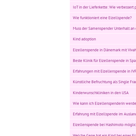
IoT in der Lieferkette: Wie verbessert p
Wie funktioniert eine Eizellspende?
Muss der Samenspender Unterhalt an d
Kind adoption
Eizellenspende in Dänemark mit Viv
Beste Klinik für Eizellenspende in Sp
Erfahrungen mit Eizellenspende in IV
Künstliche Befruchtung als Single Fra
Kinderwunschkliniken in den USA
Wie kann ich Eizellenspenderin werd
Erfahrung mit Eizellspende im Auslan
Eizellenspende bei Hashimoto mögli
Welche Gene hat ein Kind bei einer E