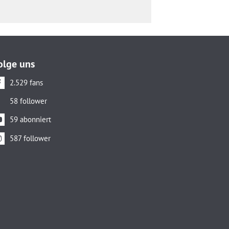
olge uns
2.529 fans
58 follower
59 abonniert
587 follower