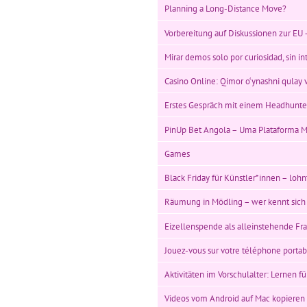
Planning a Long-Distance Move?
Vorbereitung auf Diskussionen zur EU –
Mirar demos solo por curiosidad, sin i
Casino Online: Qimor o‘ynashni qulay va
Erstes Gespräch mit einem Headhunte
PinUp Bet Angola – Uma Plataforma 
Games
Black Friday für Künstler*innen – lohn
Räumung in Mödling – wer kennt sich
Eizellenspende als alleinstehende Fr
Jouez-vous sur votre téléphone portabl
Aktivitäten im Vorschulalter: Lernen fü
Videos vom Android auf Mac kopieren