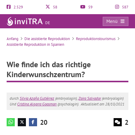
2.529
58
59
587
Menü
DE
Wie finde ich das richtige Kinderwunschzentrum?
Anfang
Die assistierte Reproduktion
Reproduktionstourismus
Assistierte Reproduktion in Spanien
Wie finde ich das richtige
Kinderwunschzentrum?
durch
Silvia Azaña Gutiérrez
(embryologin),
Zaira Salvador
(embryologin)
Und
Cristina Algarra Goosman
(psychologin).
Aktualisiert am 28/10/2021
20
2