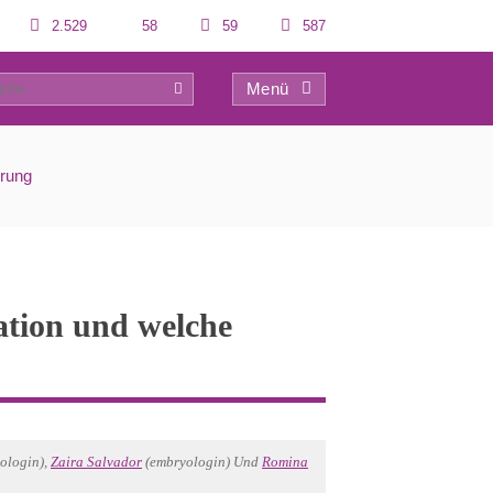
2.529
58
59
587
Menü
2
erung
kation und welche
ologin),
Zaira Salvador
(embryologin) Und
Romina