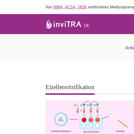
Von
WMA, ACSA, HON
zertifiziertes Medizinjourna
DE
Was ist eine Ei
Anf
Eizellenvitrifikation