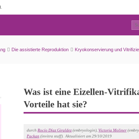
l.
24
zellen-Vitrifikation und welche Vorteile hat sie?
ang
Die assistierte Reproduktion
Kryokonservierung und Vitrifizi
Was ist eine Eizellen-Vitrifi
Vorteile hat sie?
durch
Rocío Díaz Giraldez
(embryologin),
Victoria Moliner
(embry
Packan
(invitra staff).
Aktualisiert am 29/10/2019