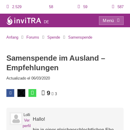
2.529
58
59
587
Menü
DE
Samenspende im Ausland – Empfehlungen
Anfang
Forums
Spende
Samenspende
Samenspende im Ausland –
Empfehlungen
Actualizado el 06/03/2020
9
3
Lolli
Hallo!
Ver
perfil
bin in einer gleichgeschlechtlichen Ehe