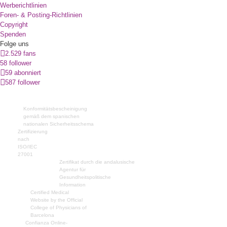
Werberichtlinien
Foren- & Posting-Richtlinien
Copyright
Spenden
Folge uns
2.529 fans
58 follower
59 abonniert
587 follower
Konformitätsbescheinigung
gemäß dem spanischen
nationalen Sicherheitsschema
Zertifizierung
nach
ISO/IEC
27001
Zertifikat durch die andalusische
Agentur für
Gesundheitspolitische
Information
Certified Medical
Website by the Official
College of Physicians of
Barcelona
Confianza Online-