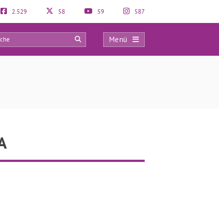
2.529
58
59
587
Menü
0
A