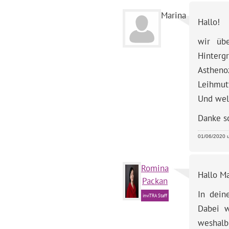
Marina
Hallo!
wir üb
Hinterg
Asthen
Leihmut
Und wel
Danke s
01/06/2020 u
Romina
Hallo Ma
Packan
In dein
inviTRA Staff
Dabei w
weshalb