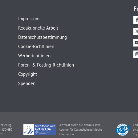
F
Impressum
Redaktionelle Arbeit
Datenschutzbestimmung
Cookie-Richtlinien
Werberichtlinien
Foren- & Posting-Richtlinien
Copyright
Spenden
ifizierung
Zertifikat durch die andalusische
Cert
h ISO/IEC
Agentur für Gesundheitspolitische
by t
01
Information
Phy