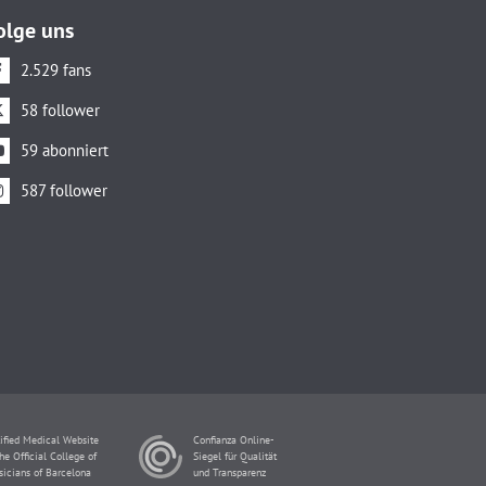
olge uns
2.529 fans
58 follower
59 abonniert
587 follower
ified Medical Website
Confianza Online-
he Official College of
Siegel für Qualität
sicians of Barcelona
und Transparenz