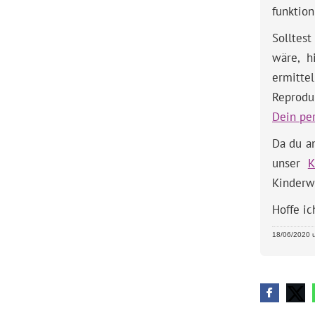
funktion
Solltes
wäre, h
ermitt
Reprodu
Dein pe
Da du an
unser
K
Kinderwu
Hoffe ic
18/06/2020 u