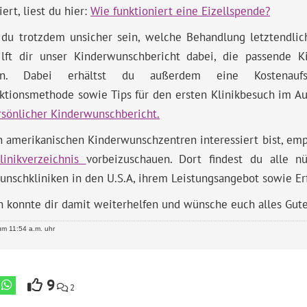
iert, liest du hier:
Wie funktioniert eine Eizellspende?
t du trotzdem unsicher sein, welche Behandlung letztendlic
ilft dir unser Kinderwunschbericht dabei, die passende 
eln. Dabei erhältst du außerdem eine Kostenaufs
ktionsmethode sowie Tips für den ersten Klinikbesuch im Au
rsönlicher Kinderwunschbericht.
 amerikanischen Kinderwunschzentren interessiert bist, empf
linikverzeichnis
vorbeizuschauen. Dort findest du alle nü
nschkliniken in den U.S.A, ihrem Leistungsangebot sowie Erf
h konnte dir damit weiterhelfen und wünsche euch alles Gute
m 11:54 a.m. uhr
9
2