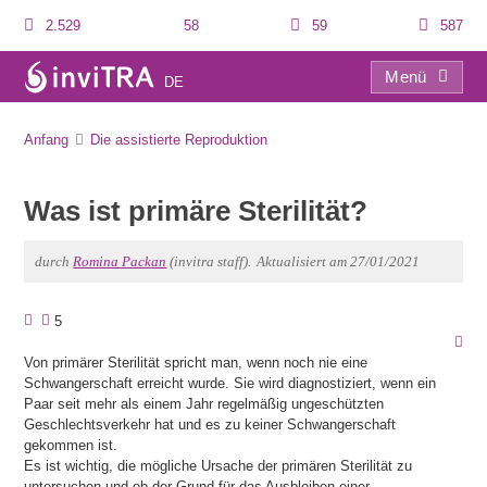
2.529
58
59
587
Menü
DE
Was ist primäre Sterilität?
Anfang
Die assistierte Reproduktion
Was ist primäre Sterilität?
durch
Romina Packan
(invitra staff).
Aktualisiert am 27/01/2021
5
Von primärer Sterilität spricht man, wenn noch nie eine
Schwangerschaft erreicht wurde. Sie wird diagnostiziert, wenn ein
Paar seit mehr als einem Jahr regelmäßig ungeschützten
Geschlechtsverkehr hat und es zu keiner Schwangerschaft
gekommen ist.
Es ist wichtig, die mögliche Ursache der primären Sterilität zu
untersuchen und ob der Grund für das Ausbleiben einer