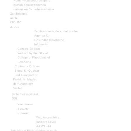
Konformitätsbescheinigung
gemäß dem spanischen
nationalen Sicherheitsschema
Zertifizierung
nach
ISO/IEC
27001
Zertifikat durch die andalusische
Agentur für
Gesundheitspolitische
Information
Certified Medical
Website by the Official
College of Physicians of
Barcelona
Confianza Online-
Siegel für Qualität
und Transparenz
Projekt ist Mitglied
der Charta der
Vielfalt
Sicherheitszertifikat
SSL
Wordfence
Security
Premium
Web Accessibility
Initiative Level
AA WAI-AA
Zertifizierter Busines Adapter nach