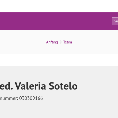
11
Vor- und Nachteile der Insemination
Anfang
Team
ed. Valeria Sotelo
snummer: 030309166
|