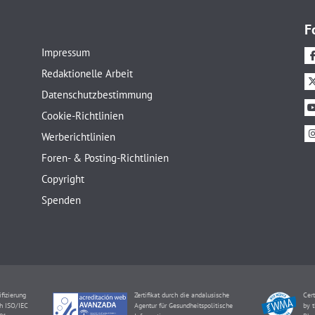
F
Impressum
Redaktionelle Arbeit
Datenschutzbestimmung
Cookie-Richtlinien
Werberichtlinien
Foren- & Posting-Richtlinien
Copyright
Spenden
ifizierung
Zertifikat durch die andalusische
Cert
h ISO/IEC
Agentur für Gesundheitspolitische
by t