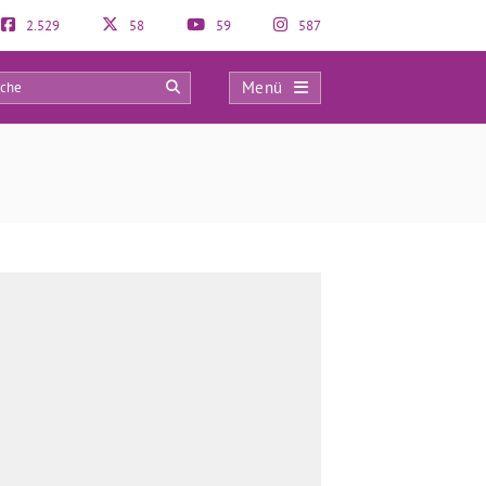
2.529
58
59
587
Menü
0