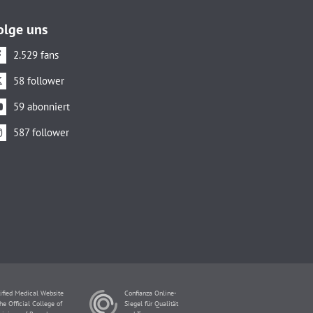
olge uns
2.529 fans
58 follower
59 abonniert
587 follower
ified Medical Website
Confianza Online-
he Official College of
Siegel für Qualität