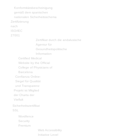
Konformitätsbescheinigung
gemäß dem spanischen
nationalen Sicherheitsschema
Zertifizierung
nach
ISO/IEC
27001
Zertifikat durch die andalusische
Agentur für
Gesundheitspolitische
Information
Certified Medical
Website by the Official
College of Physicians of
Barcelona
Confianza Online-
Siegel für Qualität
und Transparenz
Projekt ist Mitglied
der Charta der
Vielfalt
Sicherheitszertifikat
SSL
Wordfence
Security
Premium
Web Accessibility
Initiative Level