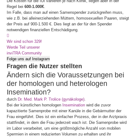
Die Kosten für die IUI variieren je nach Klinik, liegen aber in der
Regel bei
600-1.000€
.
Im Falle, dass man auf einen Samenspender zurückgreifen muss,
wie z.B. bei alleinerziehenden Müttern, homosexuellen Paaren, steigt
der Preis auf 900-1.500 €. Dies liegt an der für den Spender
notwendigen finanziellen Entschädigung.
Wir sind schon 329!
Werde Teil unserer
inviTRA Community
Folge uns auf Instagram
Fragen die Nutzer stellten
Ändern sich die Voraussetzungen bei
der homologen und heterologen
Insemination?
durch
Dr. Med. Mark P. Trolice (gynäkologe)
.
Bei der künstlichen homologen
Insemination
wird die zuvor
kapazitierte Samenprobe mit einer Kanüle in die Gebärmutter der
Frau eingeführt. Dies ist ein einfacher Prozess, der in der Arztpraxis
stattfindet, in dem die Frau jederzeit wach ist. Die Samenprobe wird
im Labor verarbeitet, um eine größtmögliche Anzahl von mobilen
Spermien in einem reduzierten Volumen zu erhalten und ihr