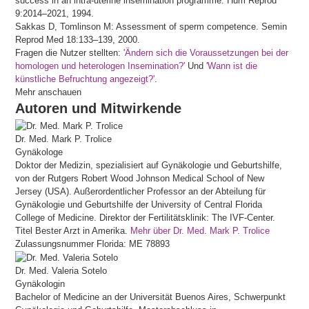
success in an intra-uterine insemination programme. Hum Reprod
9:2014–2021, 1994.
Sakkas D, Tomlinson M: Assessment of sperm competence. Semin
Reprod Med 18:133–139, 2000.
Fragen die Nutzer stellten:
'Ändern sich die Voraussetzungen bei der
homologen und heterologen Insemination?'
Und
'Wann ist die
künstliche Befruchtung angezeigt?'
.
Mehr anschauen
Autoren und Mitwirkende
Dr. Med.
Mark P.
Trolice
Gynäkologe
Doktor der Medizin, spezialisiert auf Gynäkologie und Geburtshilfe,
von der Rutgers Robert Wood Johnson Medical School of New
Jersey (USA). Außerordentlicher Professor an der Abteilung für
Gynäkologie und Geburtshilfe der University of Central Florida
College of Medicine. Direktor der Fertilitätsklinik: The IVF-Center.
Titel Bester Arzt in Amerika.
Mehr über Dr. Med. Mark P. Trolice
Zulassungsnummer Florida: ME 78893
Dr. Med.
Valeria
Sotelo
Gynäkologin
Bachelor of Medicine an der Universität Buenos Aires, Schwerpunkt