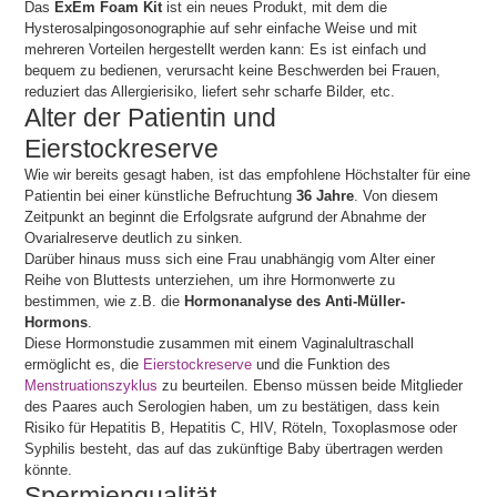
Das
ExEm Foam Kit
ist ein neues Produkt, mit dem die
Hysterosalpingosonographie auf sehr einfache Weise und mit
mehreren Vorteilen hergestellt werden kann: Es ist einfach und
bequem zu bedienen, verursacht keine Beschwerden bei Frauen,
reduziert das Allergierisiko, liefert sehr scharfe Bilder, etc.
Alter der Patientin und
Eierstockreserve
Wie wir bereits gesagt haben, ist das empfohlene Höchstalter für eine
Patientin bei einer künstliche Befruchtung
36 Jahre
. Von diesem
Zeitpunkt an beginnt die Erfolgsrate aufgrund der Abnahme der
Ovarialreserve deutlich zu sinken.
Darüber hinaus muss sich eine Frau unabhängig vom Alter einer
Reihe von Bluttests unterziehen, um ihre Hormonwerte zu
bestimmen, wie z.B. die
Hormonanalyse des Anti-Müller-
Hormons
.
Diese Hormonstudie zusammen mit einem Vaginalultraschall
ermöglicht es, die
Eierstockreserve
und die Funktion des
Menstruationszyklus
zu beurteilen. Ebenso müssen beide Mitglieder
des Paares auch Serologien haben, um zu bestätigen, dass kein
Risiko für Hepatitis B, Hepatitis C, HIV, Röteln, Toxoplasmose oder
Syphilis besteht, das auf das zukünftige Baby übertragen werden
könnte.
Spermienqualität