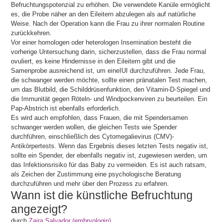
Befruchtungspotenzial zu erhöhen. Die verwendete Kanüle ermöglicht
es, die Probe näher an den Eileitern abzulegen als auf natürliche
Weise. Nach der Operation kann die Frau zu ihrer normalen Routine
zurückkehren.
Vor einer homologen oder heterologen Insemination besteht die
vorherige Untersuchung darin, sicherzustellen, dass die Frau normal
ovuliert, es keine Hindernisse in den Eileitern gibt und die
Samenprobe ausreichend ist, um eineIUI durchzuführen. Jede Frau,
die schwanger werden möchte, sollte einen pränatalen Test machen,
um das Blutbild, die Schilddrüsenfunktion, den Vitamin-D-Spiegel und
die Immunität gegen Röteln- und Windpockenviren zu beurteilen. Ein
Pap-Abstrich ist ebenfalls erforderlich.
Es wird auch empfohlen, dass Frauen, die mit Spendersamen
schwanger werden wollen, die gleichen Tests wie Spender
durchführen, einschließlich des Cytomegalievirus (CMV)-
Antikörpertests. Wenn das Ergebnis dieses letzten Tests negativ ist,
sollte ein Spender, der ebenfalls negativ ist, zugewiesen werden, um
das Infektionsrisiko für das Baby zu vermeiden. Es ist auch ratsam,
als Zeichen der Zustimmung eine psychologische Beratung
durchzuführen und mehr über den Prozess zu erfahren.
Wann ist die künstliche Befruchtung
angezeigt?
durch
Zaira Salvador (embryologin)
.