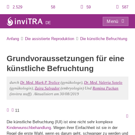
2.529
58
59
587
Menü
DE
Grundvoraussetzungen für eine künstliche Befruchtung
Anfang
Die assistierte Reproduktion
Die künstliche Befruchtung
Grundvoraussetzungen für eine
künstliche Befruchtung
durch
Dr. Med. Mark P. Trolice
(gynäkologe),
Dr. Med. Valeria Sotelo
(gynäkologin),
Zaira Salvador
(embryologin) Und
Romina Packan
(invitra staff).
Aktualisiert am 30/08/2019
11
Die künstliche Befruchtung (IUI) ist eine nicht sehr komplexe
Kinderwunschbehandlung
. Wegen ihrer Einfachheit ist sie in der
Regel die erste Wahl, wenn es darum geht, schwanger zu werden und