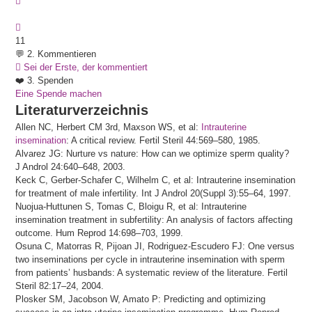
11
💬 2. Kommentieren
Sei der Erste, der kommentiert
❤️ 3. Spenden
Eine Spende machen
Literaturverzeichnis
Allen NC, Herbert CM 3rd, Maxson WS, et al:
Intrauterine
insemination
: A critical review. Fertil Steril 44:569–580, 1985.
Alvarez JG: Nurture vs nature: How can we optimize sperm quality?
J Androl 24:640–648, 2003.
Keck C, Gerber-Schafer C, Wilhelm C, et al: Intrauterine insemination
for treatment of male infertility. Int J Androl 20(Suppl 3):55–64, 1997.
Nuojua-Huttunen S, Tomas C, Bloigu R, et al: Intrauterine
insemination treatment in subfertility: An analysis of factors affecting
outcome. Hum Reprod 14:698–703, 1999.
Osuna C, Matorras R, Pijoan JI, Rodriguez-Escudero FJ: One versus
two inseminations per cycle in intrauterine insemination with sperm
from patients’ husbands: A systematic review of the literature. Fertil
Steril 82:17–24, 2004.
Plosker SM, Jacobson W, Amato P: Predicting and optimizing