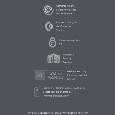
Confianza Online-
Siegel für Qualität
und Transparenz
Projekt ist Mitglied
der Charta der
Vielfalt
Sicherheitszertifikat
SSL
Wordfence
Security
Premium
Web Accessibility
Initiative Level AA
WAI-AA
Zertifizierter Busines Adapter nach dem
Gesetz über die Dienste der
Informationsgesellschaft
inviTRA Copyright © 2026 von Eureka Fertility.