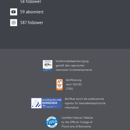
58 follower
59 abonniert
587 follower
Konformitätsbescheinigung
gemäß dem spanischen
nationalen Sicherheitsschema
Zertifizierung
nach ISO/IEC
27001
Zertifikat durch die andalusische
Agentur für Gesundheitspolitische
Information
Certified Medical Website
by the Official College of
Physicians of Barcelona