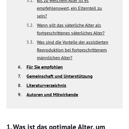
5.1.
Bis zu welchem Alter ist es
empfehlenswert, ein Elternteil zu
sein?
5.2.
Wann gilt das väterliche Alter als
fortgeschrittenes väterliches Alter?
5.3.
Was sind die Vorteile der assistierten
Reproduktion bei fortgeschrittenem
männlichen Alter?
6.
Für Sie empfohlen
7.
Gemeinschaft und Unterstützung
8.
Literaturverzeichnis
9.
Autoren und Mitwirkende
Was ist das optimale Alter, um