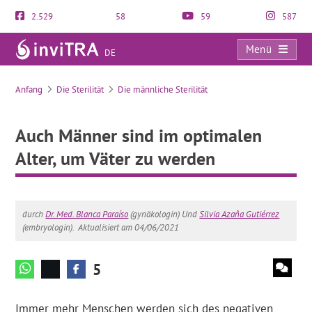
2.529
58
59
587
Menü
DE
Auch Männer sind im optimalen Alter, um Väter zu werden
Anfang
Die Sterilität
Die männliche Sterilität
Auch Männer sind im optimalen
Alter, um Väter zu werden
durch
Dr. Med. Blanca Paraíso
(gynäkologin) Und
Silvia Azaña Gutiérrez
(embryologin).
Aktualisiert am 04/06/2021
5
Immer mehr Menschen werden sich des negativen