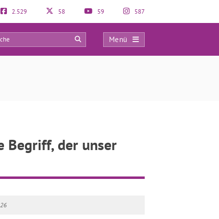
2.529
58
59
587
Menü
0
Begriff, der unser
026