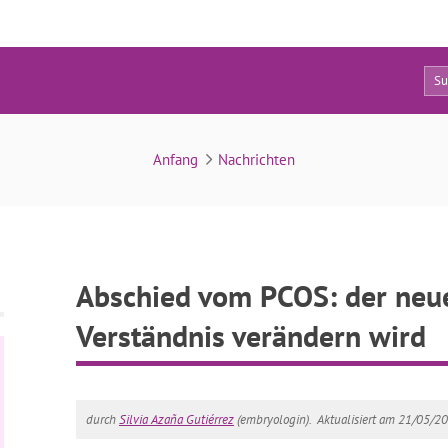
4
 Begriff, der unser Verständnis verändern wird
Anfang
Nachrichten
Abschied vom PCOS: der neue 
Verständnis verändern wird
durch
Silvia Azaña Gutiérrez
(embryologin).
Aktualisiert am 21/05/2