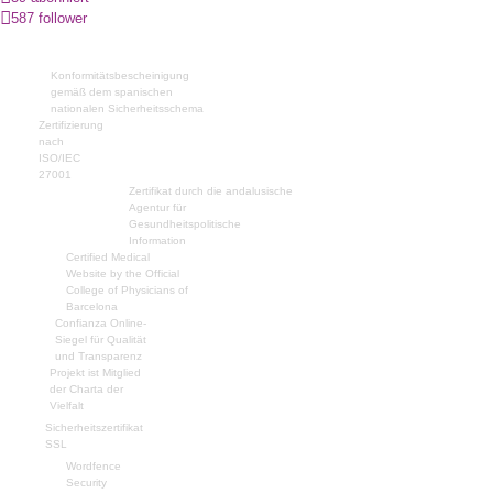
587 follower
Konformitätsbescheinigung
gemäß dem spanischen
nationalen Sicherheitsschema
Zertifizierung
nach
ISO/IEC
27001
Zertifikat durch die andalusische
Agentur für
Gesundheitspolitische
Information
Certified Medical
Website by the Official
College of Physicians of
Barcelona
Confianza Online-
Siegel für Qualität
und Transparenz
Projekt ist Mitglied
der Charta der
Vielfalt
Sicherheitszertifikat
SSL
Wordfence
Security