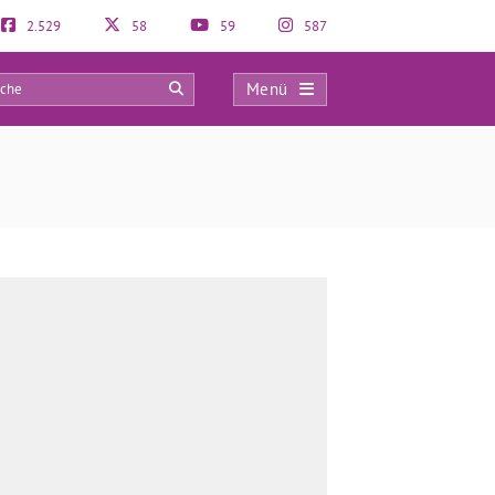
2.529
58
59
587
Menü
0