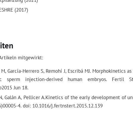
rtpflanzung (2021)
 ESHRE (2017)
iten
Artikeln mitgewirkt:
 M, García-Herrero S, Remohí J, Escribá MJ. Morphokinetics as 
mic sperm injection-derived human embryos. Fertil St
b2015 Jun 18.
u N, Galán A, Pellicer A.Kinetics of the early development of 
6)00005-4. doi: 10.1016/j.fertnstert.2015.12.139