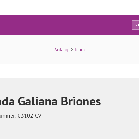
4
tionen gibt es für eine künstliche Befruchtung?
Anfang
Team
nda Galiana Briones
ummer: 03102-CV
|