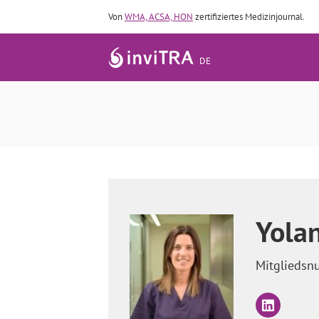
Von
WMA, ACSA, HON
zertifiziertes Medizinjournal.
DE
Welche Indika
Yola
Mitgliedsn