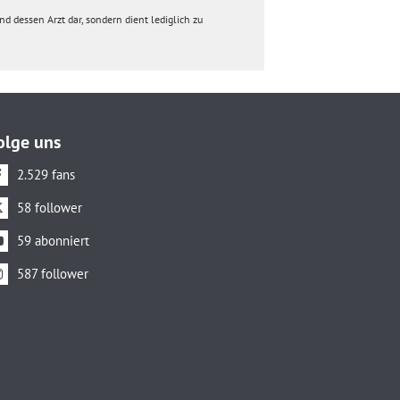
d dessen Arzt dar, sondern dient lediglich zu
olge uns
2.529 fans
58 follower
59 abonniert
587 follower