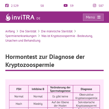
2.529
58
59
587
Menü
DE
Hormontest zur Diagnose der Kryptozoospermie
Anfang
Die Sterilität
Die männliche Sterilität
Spermienerkrankungen
Was ist Kryptozoospermie - Bedeutung,
Ursachen und Behandlung
Hormontest zur Diagnose der
Kryptozoospermie