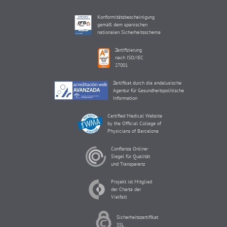
Konformitätsbescheinigung
gemäß dem spanischen
nationalen Sicherheitsschema
Zertifizierung
nach ISO/IEC
27001
Zertifikat durch die andalusische
Agentur für Gesundheitspolitische
Information
Certified Medical Website
by the Official College of
Physicians of Barcelona
Confianza Online-
Siegel für Qualität
und Transparenz
Projekt ist Mitglied
der Charta der
Vielfalt
Sicherheitszertifikat
SSL