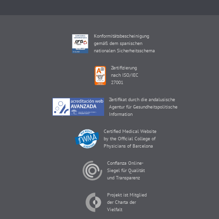
Konformitätsbescheinigung
gemäß dem spanischen
nationalen Sicherheitsschema
Zertifizierung
nach ISO/IEC
27001
Zertifikat durch die andalusische
Agentur für Gesundheitspolitische
Information
Certified Medical Website
by the Official College of
Physicians of Barcelona
Confianza Online-
Siegel für Qualität
und Transparenz
Projekt ist Mitglied
der Charta der
Vielfalt