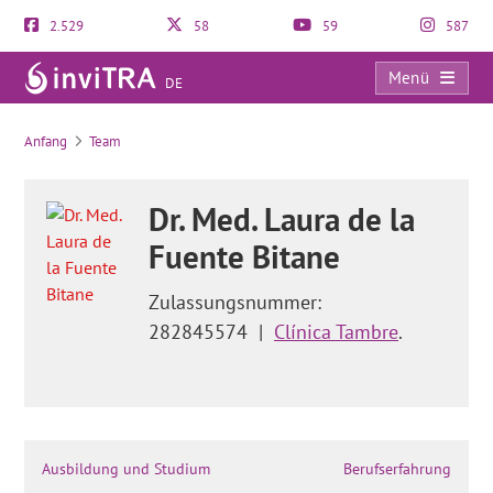
2.529
58
59
587
Menü
DE
Ideopathische Sterilität: Diagnostik und Behandlung
Anfang
Team
Dr. Med. Laura de la
Fuente Bitane
Zulassungsnummer:
282845574
|
Clínica Tambre
.
Ausbildung und Studium
Berufserfahrung