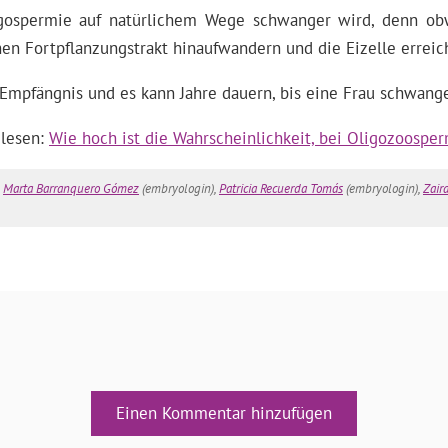
igospermie auf natürlichem Wege schwanger wird, denn o
en Fortpflanzungstrakt hinaufwandern und die Eizelle erreic
Empfängnis und es kann Jahre dauern, bis eine Frau schwange
 lesen:
Wie hoch ist die Wahrscheinlichkeit, bei Oligozoosp
,
Marta Barranquero Gómez
(embryologin),
Patricia Recuerda Tomás
(embryologin),
Zair
Einen Kommentar hinzufügen