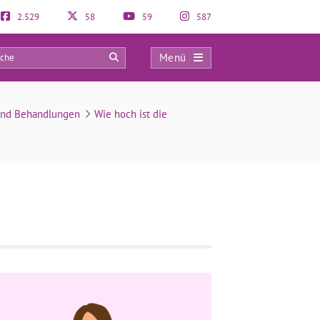
2.529
58
59
587
Menü
0
 und Behandlungen
Wie hoch ist die