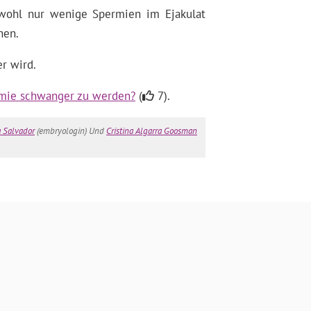
bwohl nur wenige Spermien im Ejakulat
hen.
r wird.
ermie schwanger zu werden?
(
7).
a Salvador
(embryologin) Und
Cristina Algarra Goosman