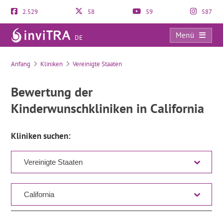
2.529
58
59
587
Menü
DE
Verzeichnis
Anfang
Kliniken
Vereinigte Staaten
Bewertung der
Kinderwunschkliniken in California
Kliniken suchen: