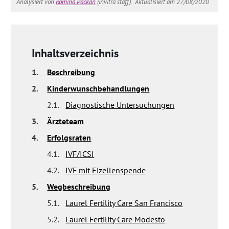
Analysiert von
Romina Packan
(invitra staff).
Aktualisiert am 27/08/2020
Inhaltsverzeichnis
1.
Beschreibung
2.
Kinderwunschbehandlungen
2.1.
Diagnostische Untersuchungen
3.
Ärzteteam
4.
Erfolgsraten
4.1.
IVF/ICSI
4.2.
IVF mit Eizellenspende
5.
Wegbeschreibung
5.1.
Laurel Fertility Care San Francisco
5.2.
Laurel Fertility Care Modesto