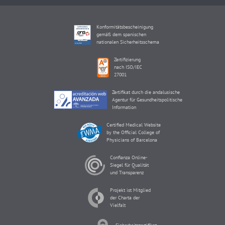
Konformitätsbescheinigung
gemäß dem spanischen
nationalen Sicherheitsschema
Zertifizierung
nach ISO/IEC
27001
Zertifikat durch die andalusische
Agentur für Gesundheitspolitische
Information
Certified Medical Website
by the Official College of
Physicians of Barcelona
Confianza Online-
Siegel für Qualität
und Transparenz
Projekt ist Mitglied
der Charta der
Vielfalt