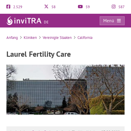
2.529
58
59
587
Menü
DE
Laurel Fertility Care
Anfang
Kliniken
Vereinigte Staaten
California
Laurel Fertility Care