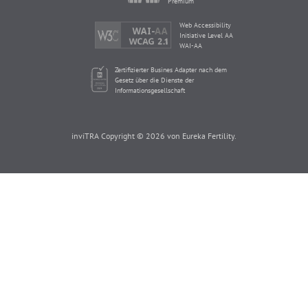
Premium
Web Accessibility
Initiative Level AA
WAI-AA
Zertifizierter Busines Adapter nach dem
Gesetz über die Dienste der
Informationsgesellschaft
inviTRA Copyright © 2026 von Eureka Fertility.