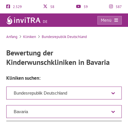
2.529
58
59
587
Menü
DE
Verzeichnis
Anfang
Kliniken
Bundesrepublik Deutschland
Bewertung der
Kinderwunschkliniken in Bavaria
Kliniken suchen: