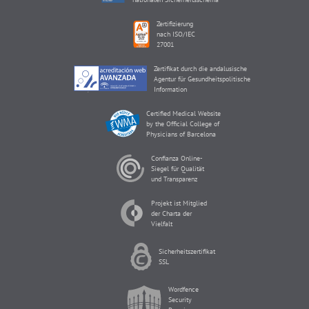
Zertifizierung
nach ISO/IEC
27001
Zertifikat durch die andalusische
Agentur für Gesundheitspolitische
Information
Certified Medical Website
by the Official College of
Physicians of Barcelona
Confianza Online-
Siegel für Qualität
und Transparenz
Projekt ist Mitglied
der Charta der
Vielfalt
Sicherheitszertifikat
SSL
Wordfence
Security