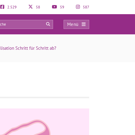
2.529
58
59
587
Menü
0
lisation Schritt für Schritt ab?