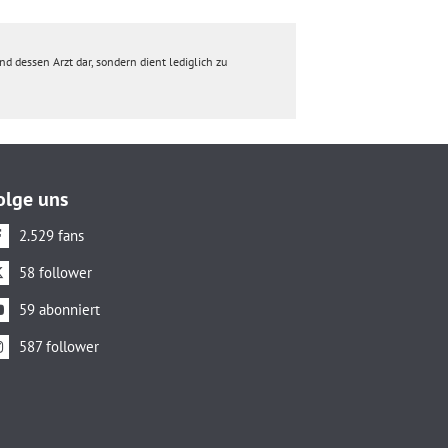
d dessen Arzt dar, sondern dient lediglich zu
olge uns
2.529 fans
58 follower
59 abonniert
587 follower