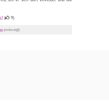
b?
(
9).
an
(invitra staff).