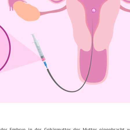
 der Embryo in der Gebärmutter der Mutter eingebracht wi