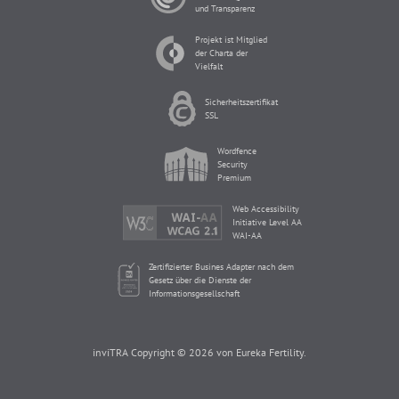
und Transparenz
Projekt ist Mitglied
der Charta der
Vielfalt
Sicherheitszertifikat
SSL
Wordfence
Security
Premium
Web Accessibility
Initiative Level AA
WAI-AA
Zertifizierter Busines Adapter nach dem
Gesetz über die Dienste der
Informationsgesellschaft
inviTRA Copyright © 2026 von Eureka Fertility.