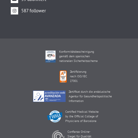
587 follower
Konformitätsbescheinigung
gemäß dem spanischen
nationalen Sicherheitsschema
Zertifizierung
nach ISO/IEC
27001
Zertifikat durch die andalusische
Agentur für Gesundheitspolitische
Information
Certified Medical Website
by the Official College of
Physicians of Barcelona
Confianza Online-
Siegel für Qualität