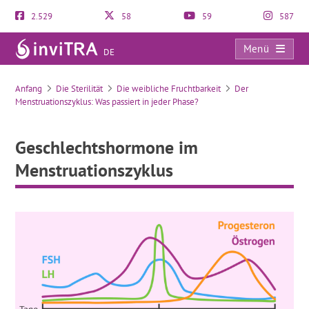
2.529
58
59
587
Menü
DE
Geschlechtshormone im Menstruationszyklus
Anfang
Die Sterilität
Die weibliche Fruchtbarkeit
Der
Menstruationszyklus: Was passiert in jeder Phase?
Geschlechtshormone im
Menstruationszyklus