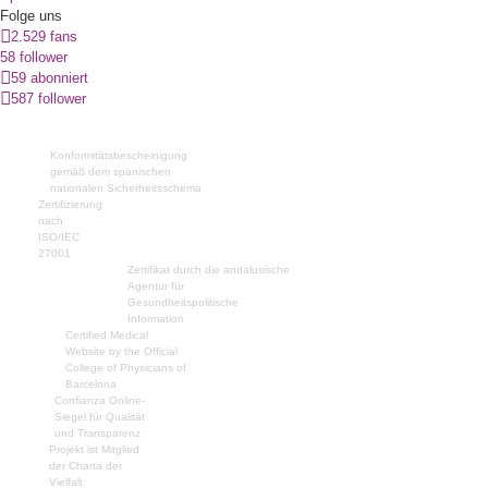
Folge uns
2.529 fans
58 follower
59 abonniert
587 follower
Konformitätsbescheinigung
gemäß dem spanischen
nationalen Sicherheitsschema
Zertifizierung
nach
ISO/IEC
27001
Zertifikat durch die andalusische
Agentur für
Gesundheitspolitische
Information
Certified Medical
Website by the Official
College of Physicians of
Barcelona
Confianza Online-
Siegel für Qualität
und Transparenz
Projekt ist Mitglied
der Charta der
Vielfalt