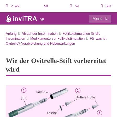
2.529
58
59
587
Menü
DE
Wie der Ovitrelle-Stift vorbereitet wird
Anfang
Ablauf der Insemination
Follikelstimulation für die
Insemination
Medikamente zur Follikelstimulation
Für was ist
Ovitrelle? Verabreichung und Nebenwirkungen
Wie der Ovitrelle-Stift vorbereitet
wird