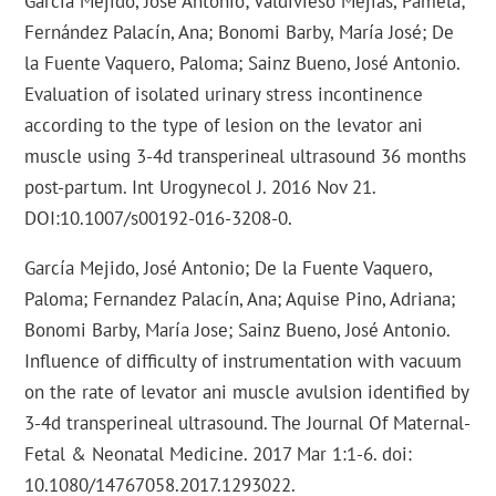
García Mejido, José Antonio; Valdivieso Mejias, Pamela;
Fernández Palacín, Ana; Bonomi Barby, María José; De
la Fuente Vaquero, Paloma; Sainz Bueno, José Antonio.
Evaluation of isolated urinary stress incontinence
according to the type of lesion on the levator ani
muscle using 3-4d transperineal ultrasound 36 months
post-partum. Int Urogynecol J. 2016 Nov 21.
DOI:10.1007/s00192-016-3208-0.
García Mejido, José Antonio; De la Fuente Vaquero,
Paloma; Fernandez Palacín, Ana; Aquise Pino, Adriana;
Bonomi Barby, María Jose; Sainz Bueno, José Antonio.
Influence of difficulty of instrumentation with vacuum
on the rate of levator ani muscle avulsion identified by
3-4d transperineal ultrasound. The Journal Of Maternal-
Fetal & Neonatal Medicine. 2017 Mar 1:1-6. doi:
10.1080/14767058.2017.1293022.