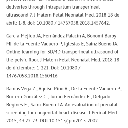
deliveries through intrapartum transperineal
ultrasound ?. J Matern Fetal Neonatal Med. 2018 18 de
abril: 1-8. doi: 10.1080 / 14767058.2018.1457642.
García-Mejido JA, Fernández Palacín A, Bonomi Barby
MJ, de la Fuente Vaquero P, Iglesias E, Sainz Bueno JA.
Online learning for 3D/4D transperineal ultrasound of
the pelvic floor. J Matern Fetal Neonatal Med. 2018 18
de diciembre: 1-221. Doi: 10.1080 /
14767058.2018.1560416.
Ramos Vega Z.; Aquise Pino A.; De la Fuente Vaquero P;
Borrero González C.; Turmo Fernández E.; Delgado
Begines E.; Sainz Bueno J.A. An evaluation of prenatal
screening for congenital heart disease. J Perinat Med
2015; 43:22-23. DOI 10.1515/jpm2015-2002.