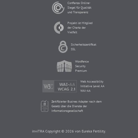
Confianza Online-
Siegel für Qualität
und Transparenz
Projekt ist Mitglied
der Charta der
Vielfalt
Sicherheitszertifikat
SSL
Wordfence
Security
Premium
Web Accessibility
Initiative Level AA
WAI-AA
Zertifizierter Busines Adapter nach dem
Gesetz über die Dienste der
Informationsgesellschaft
inviTRA Copyright © 2026 von Eureka Fertility.