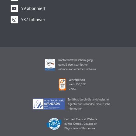
59 abonniert
587 follower
Konformitätsbescheinigung
gemäß dem spanischen
nationalen Sicherheitsschema
Zertifizierung
nach ISO/IEC
27001
Zertifikat durch die andalusische
Agentur für Gesundheitspolitische
Information
Certified Medical Website
by the Official College of
Physicians of Barcelona