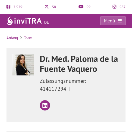
2.529
58
59
587
Menü
DE
Wie erfolgreich ist die künstliche Befruchtung?
Anfang
Team
Dr. Med. Paloma de la
Fuente Vaquero
Zulassungsnummer:
414117294
|