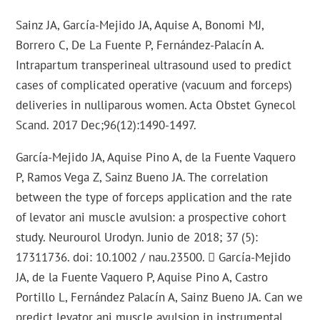
Sainz JA, García-Mejido JA, Aquise A, Bonomi MJ,
Borrero C, De La Fuente P, Fernández-Palacín A.
Intrapartum transperineal ultrasound used to predict
cases of complicated operative (vacuum and forceps)
deliveries in nulliparous women. Acta Obstet Gynecol
Scand. 2017 Dec;96(12):1490-1497.
García-Mejido JA, Aquise Pino A, de la Fuente Vaquero
P, Ramos Vega Z, Sainz Bueno JA. The correlation
between the type of forceps application and the rate
of levator ani muscle avulsion: a prospective cohort
study. Neurourol Urodyn. Junio de 2018; 37 (5):
17311736. doi: 10.1002 / nau.23500.  García-Mejido
JA, de la Fuente Vaquero P, Aquise Pino A, Castro
Portillo L, Fernández Palacín A, Sainz Bueno JA. Can we
predict levator ani muscle avulsion in instrumental