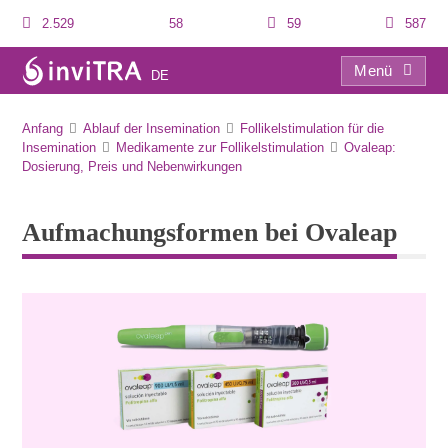
2.529
58
59
587
Menü
DE
Aufmachungsformen bei Ovaleap
Anfang
Ablauf der Insemination
Follikelstimulation für die
Insemination
Medikamente zur Follikelstimulation
Ovaleap:
Dosierung, Preis und Nebenwirkungen
Aufmachungsformen bei Ovaleap