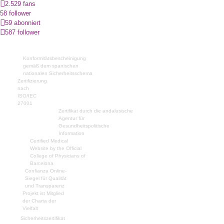
2.529 fans
58 follower
59 abonniert
587 follower
Konformitätsbescheinigung
gemäß dem spanischen
nationalen Sicherheitsschema
Zertifizierung
nach
ISO/IEC
27001
Zertifikat durch die andalusische
Agentur für
Gesundheitspolitische
Information
Certified Medical
Website by the Official
College of Physicians of
Barcelona
Confianza Online-
Siegel für Qualität
und Transparenz
Projekt ist Mitglied
der Charta der
Vielfalt
Sicherheitszertifikat