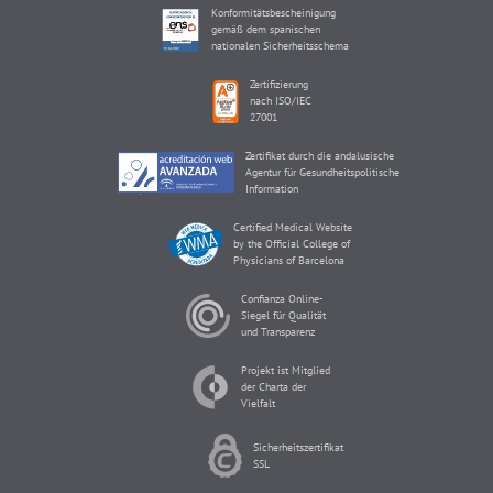
Konformitätsbescheinigung
gemäß dem spanischen
nationalen Sicherheitsschema
Zertifizierung
nach ISO/IEC
27001
Zertifikat durch die andalusische
Agentur für Gesundheitspolitische
Information
Certified Medical Website
by the Official College of
Physicians of Barcelona
Confianza Online-
Siegel für Qualität
und Transparenz
Projekt ist Mitglied
der Charta der
Vielfalt
Sicherheitszertifikat
SSL