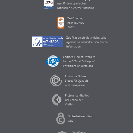
gemäß dem spanischen
nationalen Sicherheitsschema
Zertifizierung
nach ISO/IEC
27001
Zertifikat durch die andalusische
Agentur für Gesundheitspolitische
Information
Certified Medical Website
by the Official College of
Physicians of Barcelona
Confianza Online-
Siegel für Qualität
und Transparenz
Projekt ist Mitglied
der Charta der
Vielfalt
Sicherheitszertifikat
SSL
Wordfence