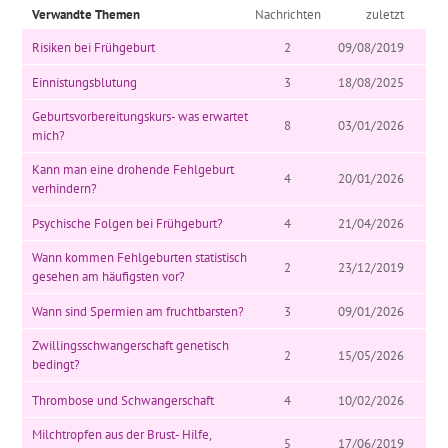
Verwandte Themen
Nachrichten
zuletzt
Risiken bei Frühgeburt
2
09/08/2019
Einnistungsblutung
3
18/08/2025
Geburtsvorbereitungskurs- was erwartet
8
03/01/2026
mich?
Kann man eine drohende Fehlgeburt
4
20/01/2026
verhindern?
Psychische Folgen bei Frühgeburt?
4
21/04/2026
Wann kommen Fehlgeburten statistisch
2
23/12/2019
gesehen am häufigsten vor?
Wann sind Spermien am fruchtbarsten?
3
09/01/2026
Zwillingsschwangerschaft genetisch
2
15/05/2026
bedingt?
Thrombose und Schwangerschaft
4
10/02/2026
Milchtropfen aus der Brust- Hilfe,
5
17/06/2019