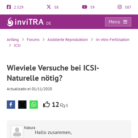
2.529
58
59
587
Menü
DE
Wieviele Versuche bei ICSI-Naturelle nötig?
Anfang
Forums
Assistierte Reproduktion
In-vitro-Fertilisation
ICSI
Wieviele Versuche bei ICSI-
Naturelle nötig?
Actualizado el 01/11/2020
12
5
Natura
Hallo zusammen,