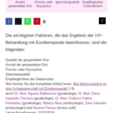
0
Die wichtigsten Faktoren, die das Ergebnis der
IVF
-
Behandlung mit Eizellenspende beeinflussen, sind die
folgenden:
Qualität der gespendeten Eier
Anzahl der gespendeten Eier
Frische- oder Kryozyklus
Spermienqualität
Empfänglichkeit der Gebärmutter
Hier können Sie den kompletten Artikel lesen:
Wie Wahrscheinlich ist
eine Schwangerschaft mit Eizellenspende?
(
9).
durch
Dr. Med. Agustín Ballesteros
(gynäkologe),
Dr. Med. Elena
Izquierdo Trechera
(gynäkologin),
Dr. Med. Federico Galera
Fernández
(gynäkologe),
Rebeca Reus
(embryologin),
Zaira Salvador
(embryologin) Und
Romina Packan
(invitra staff).
Letzte Aktualisierung: 10/10/2019