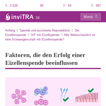
2.529
58
59
587
Menü
DE
Faktoren, die den Erfolg einer Eizellenspende beeinflussen
Anfang
Spende und assistierte Reproduktion
Die
Eizellenspende
IVF mit Eizellspende
Wie Wahrscheinlich ist
eine Schwangerschaft mit Eizellenspende?
Faktoren, die den Erfolg einer
Eizellenspende beeinflussen