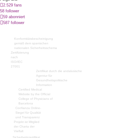
2.529 fans
58 follower
59 abonniert
587 follower
Konformitätsbescheinigung
gemäß dem spanischen
nationalen Sicherheitsschema
Zertifizierung
nach
ISO/IEC
27001
Zertifikat durch die andalusische
Agentur für
Gesundheitspolitische
Information
Certified Medical
Website by the Official
College of Physicians of
Barcelona
Confianza Online-
Siegel für Qualität
und Transparenz
Projekt ist Mitglied
der Charta der
Vielfalt
Sicherheitszertifikat