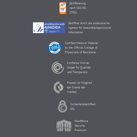
Zertifizierung
nach ISO/IEC
27001
Zertifikat durch die andalusische
Agentur für Gesundheitspolitische
Information
Certified Medical Website
by the Official College of
Physicians of Barcelona
Confianza Online-
Siegel für Qualität
und Transparenz
Projekt ist Mitglied
der Charta der
Vielfalt
Sicherheitszertifikat
SSL
Wordfence
Security
Premium