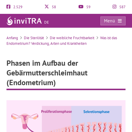
2.529
58
59
587
Menü
DE
Phasen im Aufbau der Gebärmutterschleimhaut (Endometrium)
Anfang
Die Sterilität
Die weibliche Fruchtbarkeit
Was ist das
Endometrium? Verdickung, Arten und Krankheiten
Phasen im Aufbau der
Gebärmutterschleimhaut
(Endometrium)