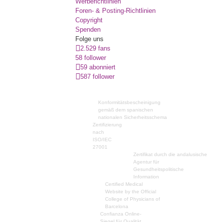
Werberichtlinien
Foren- & Posting-Richtlinien
Copyright
Spenden
Folge uns
2.529 fans
58 follower
59 abonniert
587 follower
Konformitätsbescheinigung
gemäß dem spanischen
nationalen Sicherheitsschema
Zertifizierung
nach
ISO/IEC
27001
Zertifikat durch die andalusische
Agentur für
Gesundheitspolitische
Information
Certified Medical
Website by the Official
College of Physicians of
Barcelona
Confianza Online-
Siegel für Qualität