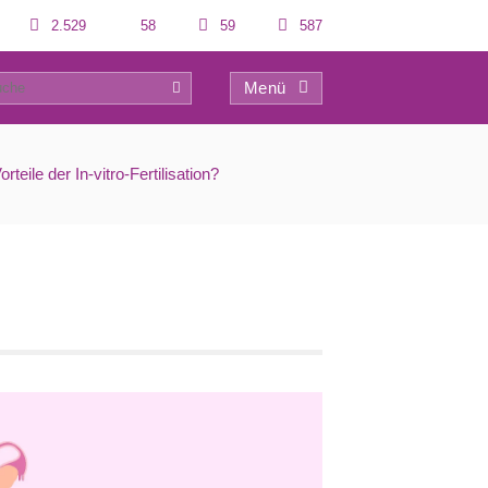
2.529
58
59
587
Menü
0
teile der In-vitro-Fertilisation?