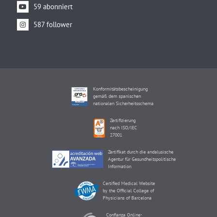
59 abonniert
587 follower
Konformitätsbescheinigung
gemäß dem spanischen
nationalen Sicherheitsschema
Zertifizierung
nach ISO/IEC
27001
Zertifikat durch die andalusische
Agentur für Gesundheitspolitische
Information
Certified Medical Website
by the Official College of
Physicians of Barcelona
Confianza Online-