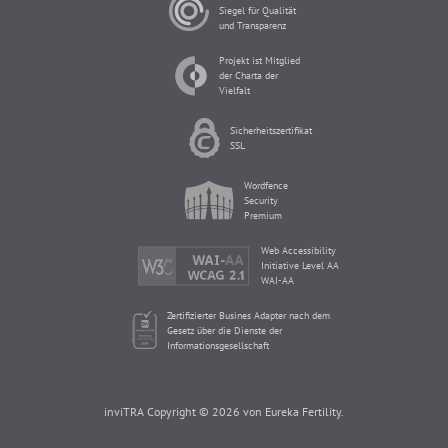
Siegel für Qualität
und Transparenz
Projekt ist Mitglied
der Charta der
Vielfalt
Sicherheitszertifikat
SSL
Wordfence
Security
Premium
Web Accessibility
Initiative Level AA
WAI-AA
Zertifizierter Busines Adapter nach dem
Gesetz über die Dienste der
Informationsgesellschaft
inviTRA Copyright © 2026 von Eureka Fertility.