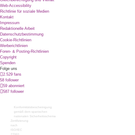
Web-Accessibility
Richtlinie für soziale Medien
Kontakt
Impressum
Redaktionelle Arbeit
Datenschutzbestimmung
Cookie-Richtlinien
Werberichtlinien
Foren- & Posting-Richtlinien
Copyright
Spenden
Folge uns
2.529 fans
58 follower
59 abonniert
587 follower
Konformitätsbescheinigung
gemäß dem spanischen
nationalen Sicherheitsschema
Zertifizierung
nach
ISO/IEC
27001