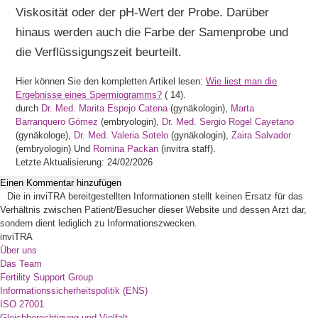
Viskosität oder der pH-Wert der Probe. Darüber
hinaus werden auch die Farbe der Samenprobe und
die Verflüssigungszeit beurteilt.
Hier können Sie den kompletten Artikel lesen:
Wie liest man die
Ergebnisse eines Spermiogramms?
(
14).
durch
Dr. Med. Marita Espejo Catena
(gynäkologin),
Marta
Barranquero Gómez
(embryologin),
Dr. Med. Sergio Rogel Cayetano
(gynäkologe),
Dr. Med. Valeria Sotelo
(gynäkologin),
Zaira Salvador
(embryologin) Und
Romina Packan
(invitra staff).
Letzte Aktualisierung: 24/02/2026
Einen Kommentar hinzufügen
Die in inviTRA bereitgestellten Informationen stellt keinen Ersatz für das
Verhältnis zwischen Patient/Besucher dieser Website und dessen Arzt dar,
sondern dient lediglich zu Informationszwecken.
inviTRA
Über uns
Das Team
Fertility Support Group
Informationssicherheitspolitik (ENS)
ISO 27001
Gleichberechtigung und Vielfalt