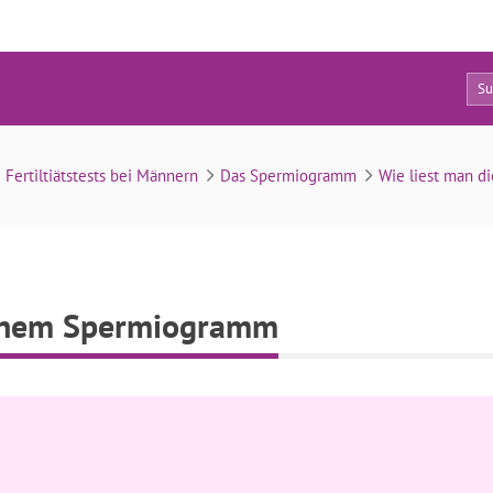
0
Ergänzende Tests zu einem Spermiogramm
Fertiltiätstests bei Männern
Das Spermiogramm
Wie liest man d
einem Spermiogramm