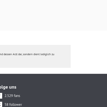
d dessen Arzt dar, sondern dient lediglich zu
olge uns
2.529 fans
58 follower