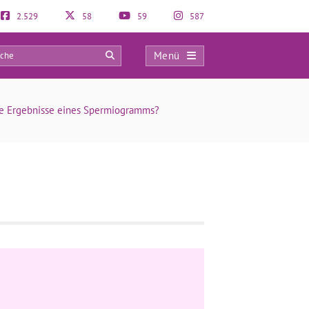
2.529
58
59
587
Menü
0
ie Ergebnisse eines Spermiogramms?