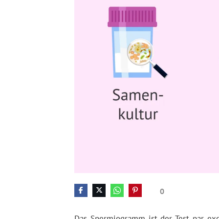
0
Das Spermiogramm ist der Test par exc