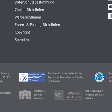
Datenschutzbestimmung
Cookie-Richtlinien
Werberichtlinien
Foren- & Posting-Richtlinien
Copyright
Spenden
ifizierung
Zertifikat durch die andalusische
Cert
h ISO/IEC
Agentur für Gesundheitspolitische
by t
01
Information
Phy
Wordfence
Web Accessibility
herheitszertifikat
Security
Initiative Level AA
Premium
WAI-AA