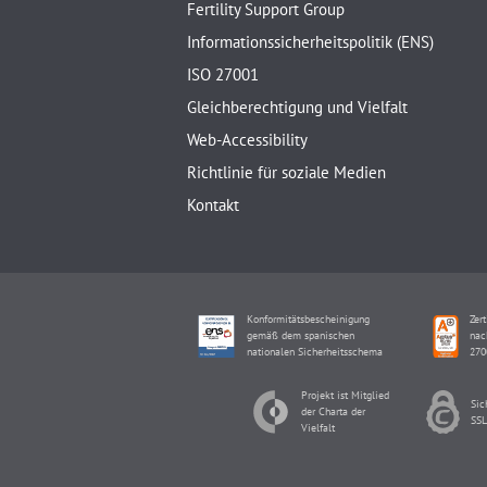
Fertility Support Group
Informationssicherheitspolitik (ENS)
ISO 27001
Gleichberechtigung und Vielfalt
Web-Accessibility
Richtlinie für soziale Medien
Kontakt
Konformitätsbescheinigung
Zert
gemäß dem spanischen
nac
nationalen Sicherheitsschema
270
Projekt ist Mitglied
Sic
der Charta der
SSL
Vielfalt