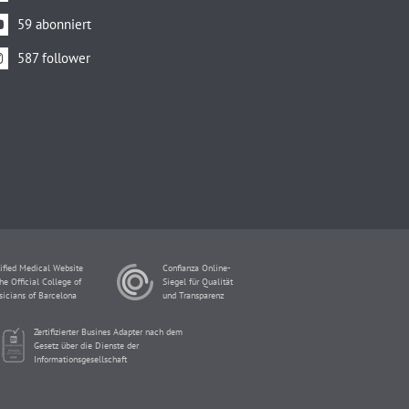
59 abonniert
587 follower
ified Medical Website
Confianza Online-
he Official College of
Siegel für Qualität
sicians of Barcelona
und Transparenz
Zertifizierter Busines Adapter nach dem
Gesetz über die Dienste der
Informationsgesellschaft