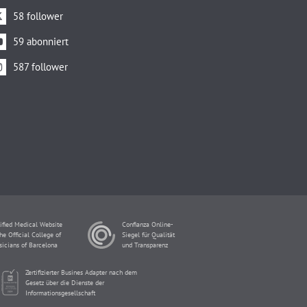
58 follower
59 abonniert
587 follower
ified Medical Website
Confianza Online-
he Official College of
Siegel für Qualität
sicians of Barcelona
und Transparenz
Zertifizierter Busines Adapter nach dem
Gesetz über die Dienste der
Informationsgesellschaft