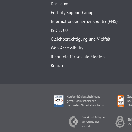
Das Team
Fertility Support Group
Informationssicherheitspolitik (ENS)
ISO 27001
Gleichberechtigung und Vielfalt
Web-Accessibility
Richtlinie für soziale Medien
Kontakt
Konformitätsbescheinigung
Zert
gemäß dem spanischen
nac
nationalen Sicherheitsschema
270
Projekt ist Mitglied
Sic
der Charta der
SSL
Vielfalt