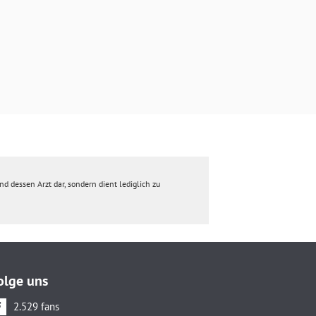
d dessen Arzt dar, sondern dient lediglich zu
olge uns
2.529 fans