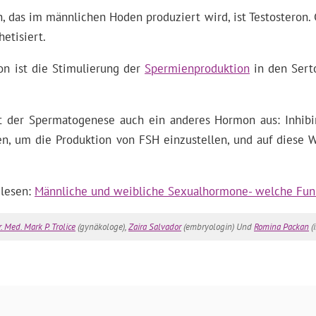
 das im männlichen Hoden produziert wird, ist Testosteron. G
etisiert.
on ist die Stimulierung der
Spermienproduktion
in den Serto
mit der Spermatogenese auch ein anderes Hormon aus: Inhib
den, um die Produktion von FSH einzustellen, und auf diese 
 lesen:
Männliche und weibliche Sexualhormone- welche Fun
. Med. Mark P. Trolice
(gynäkologe),
Zaira Salvador
(embryologin) Und
Romina Packan
(i