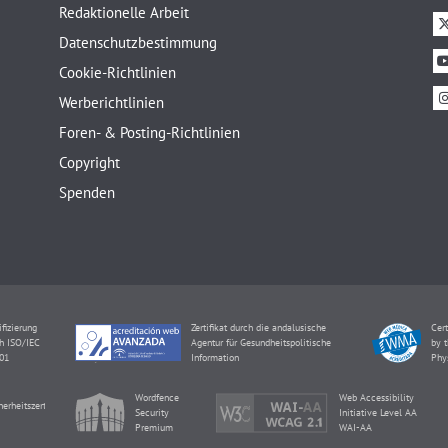
Redaktionelle Arbeit
Datenschutzbestimmung
Cookie-Richtlinien
Werberichtlinien
Foren- & Posting-Richtlinien
Copyright
Spenden
ifizierung
Zertifikat durch die andalusische
Cert
h ISO/IEC
Agentur für Gesundheitspolitische
by t
01
Information
Phy
Wordfence
Web Accessibility
herheitszertifikat
Security
Initiative Level AA
Premium
WAI-AA