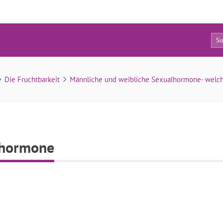
0
Männliche Geschlechtshormone
Die Fruchtbarkeit
Männliche und weibliche Sexualhormone- welch
shormone