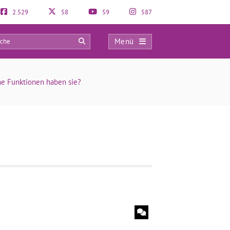
2.529
58
59
587
Menü
0
e Funktionen haben sie?