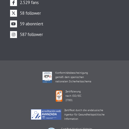
2.529 fans
58 follower
59 abonniert
587 follower
Konformitätsbescheinigung
gemäß dem spanischen
nationalen Sicherheitsschema
Zertifizierung
nach ISO/IEC
27001
Zertifikat durch die andalusische
Agentur für Gesundheitspolitische
Information
Certified Medical Website