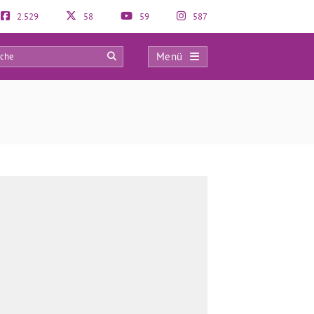
2.529
58
59
587
Menü
0