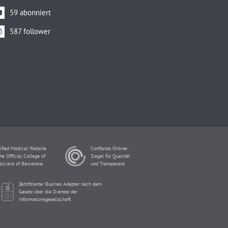
59 abonniert
587 follower
ified Medical Website
Confianza Online-
he Official College of
Siegel für Qualität
sicians of Barcelona
und Transparenz
Zertifizierter Busines Adapter nach dem
Gesetz über die Dienste der
Informationsgesellschaft