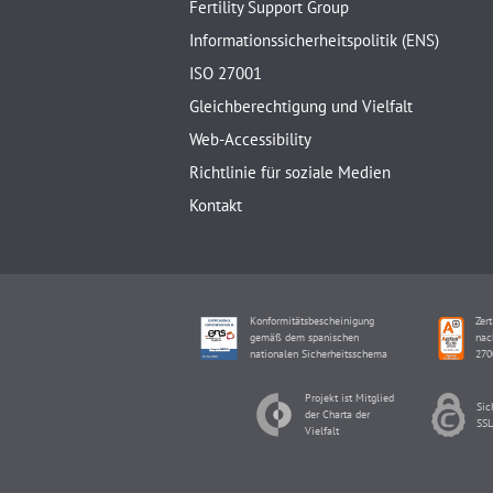
Fertility Support Group
Informationssicherheitspolitik (ENS)
ISO 27001
Gleichberechtigung und Vielfalt
Web-Accessibility
Richtlinie für soziale Medien
Kontakt
Konformitätsbescheinigung
Zert
gemäß dem spanischen
nac
nationalen Sicherheitsschema
270
Projekt ist Mitglied
Sic
der Charta der
SSL
Vielfalt