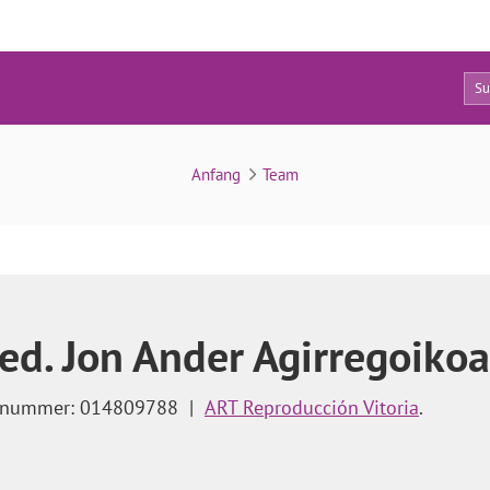
12
d Nebenwirkungen treten bei Orgalutran auf?
Anfang
Team
ed. Jon Ander Agirregoikoa
snummer: 014809788
|
ART Reproducción Vitoria
.