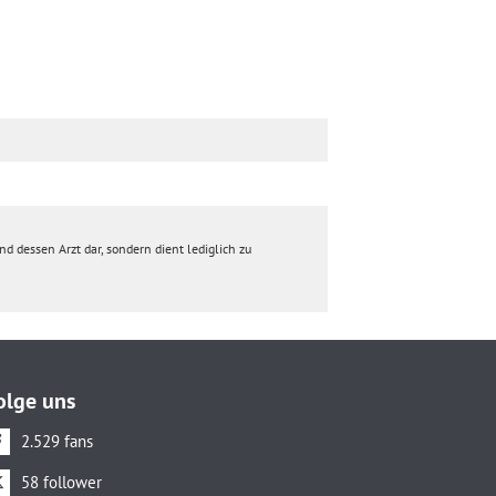
d dessen Arzt dar, sondern dient lediglich zu
olge uns
2.529 fans
58 follower