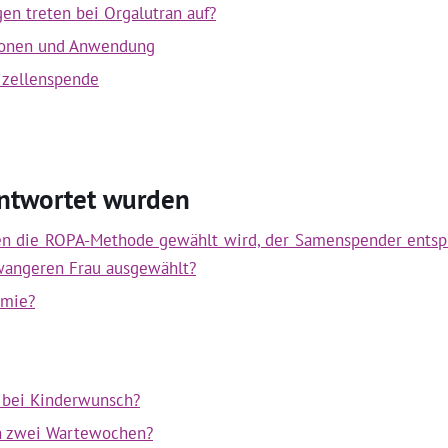
 treten bei Orgalutran auf?
ationen und Anwendung
izellenspende
antwortet wurden
en die ROPA-Methode gewählt wird, der Samenspender entsp
wangeren Frau ausgewählt?
rmie?
g bei Kinderwunsch?
n zwei Wartewochen?