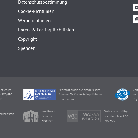
Datenschutzbestimmung
Cookie-Richtlinien
Werberichtlinien
Foren- & Posting-Richtlinien
Copyright
Spenden
ifizierung
Zertifikat durch die andalusische
Cert
h ISO/IEC
Agentur für Gesundheitspolitische
by t
01
Information
Phy
Wordfence
Web Accessibility
herheitszertifikat
Security
Initiative Level AA
Premium
WAI-AA