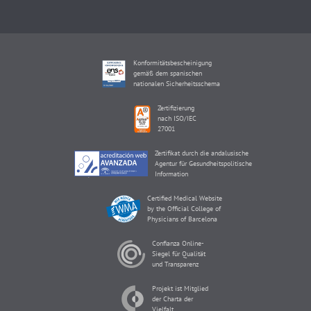
Konformitätsbescheinigung
gemäß dem spanischen
nationalen Sicherheitsschema
Zertifizierung
nach ISO/IEC
27001
Zertifikat durch die andalusische
Agentur für Gesundheitspolitische
Information
Certified Medical Website
by the Official College of
Physicians of Barcelona
Confianza Online-
Siegel für Qualität
und Transparenz
Projekt ist Mitglied
der Charta der
Vielfalt