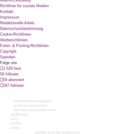
Web-Accessibility
Richtlinie für soziale Medien
Kontakt
Impressum
Redaktionelle Arbeit
Datenschutzbestimmung
Cookie-Richtlinien
Werberichtlinien
Foren- & Posting-Richtlinien
Copyright
Spenden
Folge uns
2.529 fans
58 follower
59 abonniert
587 follower
Konformitätsbescheinigung
gemäß dem spanischen
nationalen Sicherheitsschema
Zertifizierung
nach
ISO/IEC
27001
Zertifikat durch die andalusische