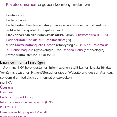
Kryptorchismus
ergeben können, finden wir:
Leistenbruch
Hodentorsion
Hodenkrebs: Das Risiko steigt, wenn eine chirurgische Behandlung
nicht oder verspätet durchgeführt wird.
Hier können Sie den kompletten Artikel lesen:
Kryptorchismus: Eine
Hodenerkrankung die zur Sterilität führt
(
8).
durch
Marta Barranquero Gómez
(embryologin),
Dr. Med. Paloma de
la Fuente Vaquero
(gynäkologin) Und
Rebeca Reus
(embryologin).
Letzte Aktualisierung: 05/03/2026
Einen Kommentar hinzufügen
Die in inviTRA bereitgestellten Informationen stellt keinen Ersatz für das
Verhältnis zwischen Patient/Besucher dieser Website und dessen Arzt dar,
sondern dient lediglich zu Informationszwecken.
inviTRA
Über uns
Das Team
Fertility Support Group
Informationssicherheitspolitik (ENS)
ISO 27001
Gleichberechtigung und Vielfalt