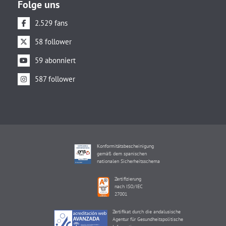
Folge uns
2.529 fans
58 follower
59 abonniert
587 follower
Konformitätsbescheinigung
gemäß dem spanischen
nationalen Sicherheitsschema
Zertifizierung
nach ISO/IEC
27001
Zertifikat durch die andalusische
Agentur für Gesundheitspolitische