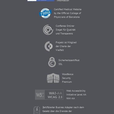
Information
Certified Medical Website
by the Official College of
Physicians of Barcelona
Confianza Online-
Siegel für Qualität
und Transparenz
Projekt ist Mitglied
der Charta der
Vielfalt
Sicherheitszertifikat
SSL
Wordfence
Security
Premium
Web Accessibility
Initiative Level AA
WAI-AA
Zertifizierter Busines Adapter nach dem
Gesetz über die Dienste der