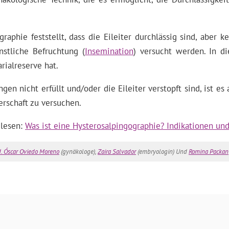
aphie feststellt, dass die Eileiter durchlässig sind, aber ke
stliche Befruchtung (
Insemination
) versucht werden. In di
rialreserve hat.
gen nicht erfüllt und/oder die Eileiter verstopft sind, ist e
rschaft zu versuchen.
 lesen:
Was ist eine Hysterosalpingographie? Indikationen un
d. Óscar Oviedo Moreno
(gynäkologe),
Zaira Salvador
(embryologin) Und
Romina Packan