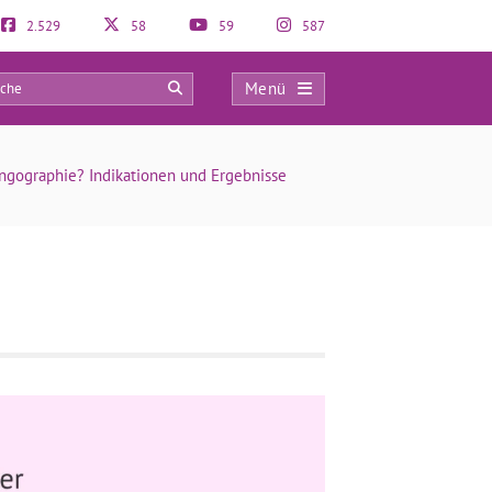
2.529
58
59
587
Menü
0
ingographie? Indikationen und Ergebnisse