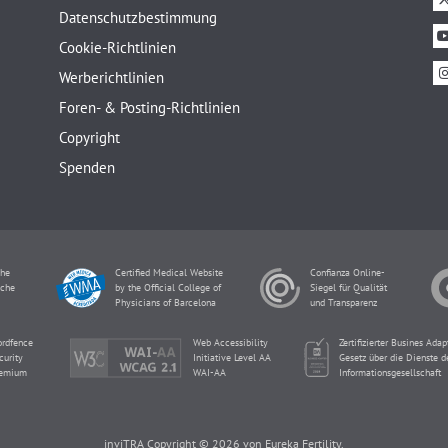
Datenschutzbestimmung
Cookie-Richtlinien
Werberichtlinien
Foren- & Posting-Richtlinien
Copyright
Spenden
che
Certified Medical Website
Confianza Online-
sche
by the Official College of
Siegel für Qualität
Physicians of Barcelona
und Transparenz
rdfence
Web Accessibility
Zertifizierter Busines Ada
curity
Initiative Level AA
Gesetz über die Dienste d
emium
WAI-AA
Informationsgesellschaft
inviTRA Copyright © 2026 von Eureka Fertility.