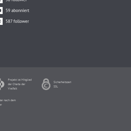
59 abonniert
587 follower
Projekt ist Mitglied
Sicherheitszertifikat
der Charta der
SSL
Vielfalt
pter nach dem
er