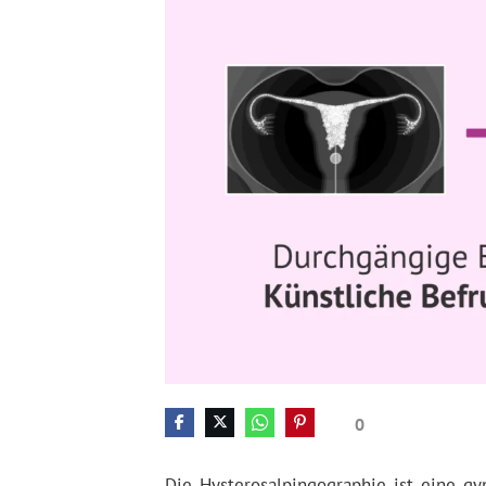
0
Die Hysterosalpingographie ist eine gyn