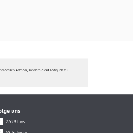
d dessen Arzt dar, sondern dient lediglich zu
olge uns
2.529 fans
58 follower