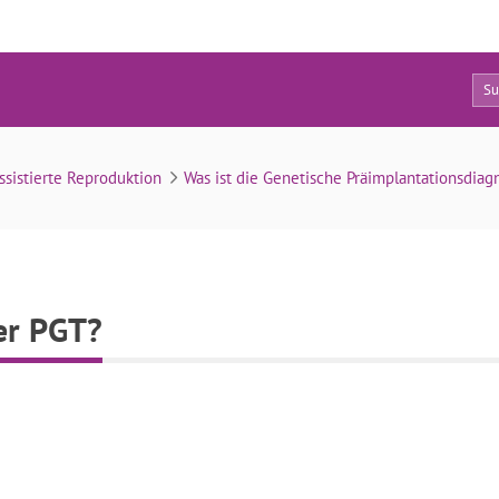
0
Was kostet die DGP oder PGT?
ssistierte Reproduktion
Was ist die Genetische Präimplantationsdiag
er PGT?