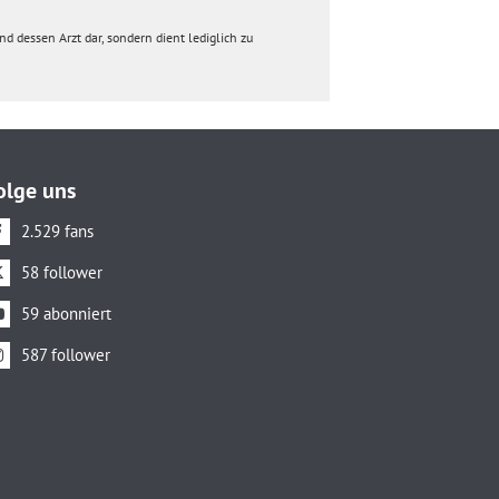
d dessen Arzt dar, sondern dient lediglich zu
olge uns
2.529 fans
58 follower
59 abonniert
587 follower