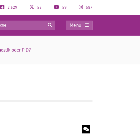
2.529
58
59
587
Menü
0
nostik oder PID?