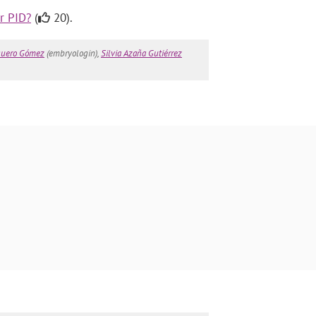
r PID?
(
20).
quero Gómez
(embryologin),
Silvia Azaña Gutiérrez