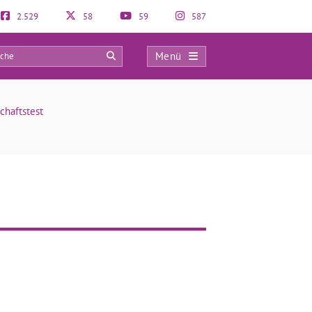
2.529
58
59
587
Menü
0
haftstest