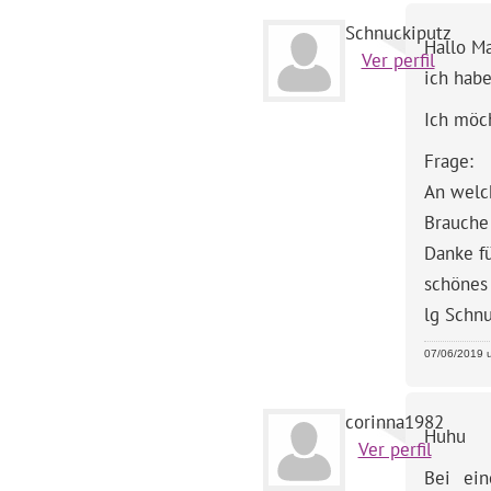
Schnuckiputz
Hallo M
Ver perfil
ich habe
Ich möc
Frage:
An welch
Brauche
Danke f
schönes
lg Schn
07/06/2019 u
corinna1982
Huhu
Ver perfil
Bei ein