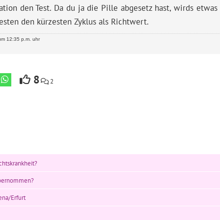
tion den Test. Da du ja die Pille abgesetz hast, wirds etwas
sten den kürzesten Zyklus als Richtwert.
m 12:35 p.m. uhr
8
2
htskrankheit?
 übernommen?
ena/Erfurt