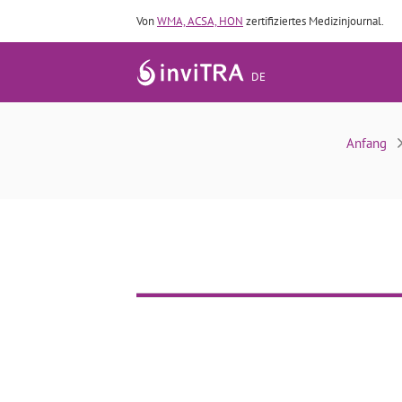
Von
WMA, ACSA, HON
zertifiziertes Medizinjournal.
DE
Anfang