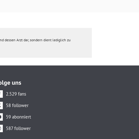
d dessen Arzt dar, sondern dient lediglich zu
olge uns
2.529 fans
58 follower
59 abonniert
587 follower