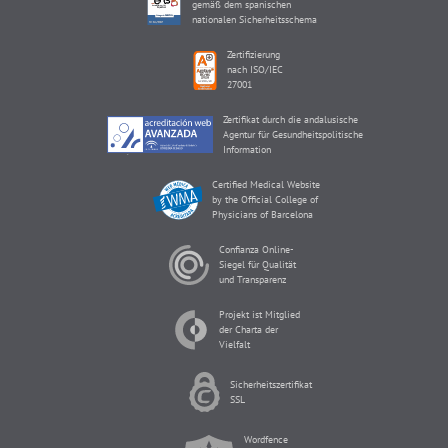
gemäß dem spanischen
nationalen Sicherheitsschema
Zertifizierung
nach ISO/IEC
27001
Zertifikat durch die andalusische
Agentur für Gesundheitspolitische
Information
Certified Medical Website
by the Official College of
Physicians of Barcelona
Confianza Online-
Siegel für Qualität
und Transparenz
Projekt ist Mitglied
der Charta der
Vielfalt
Sicherheitszertifikat
SSL
Wordfence