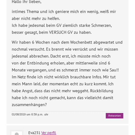
Hallo ihr lieben,
intimes Thema und ich geniere mich ein wenig, weiß mir
aber nicht mehr zu helfen.
Ich habe jedesmal beim GV ziemlich starke Schmerzen,
besser gesagt, beim VERSUCH GV zu haben.
Wir haben 6 Wochen nach dem Wochenbett abgewartet und
nochmal versucht. Es brennt wie verrückt und wir müssen
jedesmal abbrechen. Dacht erst, ich müsste mich noch
von der Entbindung erholen, aber mittlerweile sind 6
Monate vergangen, und es schmerzt immer noch wie Sau!!
Im Netz finde ich nicht wirklich brauchbare Infos. Mir tut
mein Mann leid, der momentan echt zu kurz kommt. Ich
habe Angst, dass das nicht mehr weggeht. Rückbildung
habe ich noch nicht gemacht, kann das vielleicht damit
zusammenhängen?
01/08/2019 um 6:59 p.m. uhr
Antworten
Eva231
Ver perfil