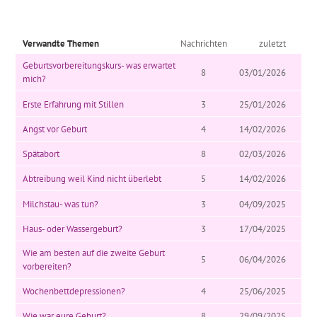
Verwandte Themen
Nachrichten
zuletzt
Geburtsvorbereitungskurs- was erwartet
8
03/01/2026
mich?
Erste Erfahrung mit Stillen
3
25/01/2026
Angst vor Geburt
4
14/02/2026
Spätabort
8
02/03/2026
Abtreibung weil Kind nicht überlebt
5
14/02/2026
Milchstau- was tun?
3
04/09/2025
Haus- oder Wassergeburt?
3
17/04/2025
Wie am besten auf die zweite Geburt
5
06/04/2026
vorbereiten?
Wochenbettdepressionen?
4
25/06/2025
Wie war eure Geburt?
8
29/09/2025