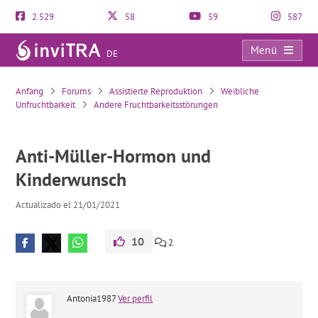
2.529
58
59
587
Menü
DE
Anti-Müller-Hormon und Kinderwunsch
Anfang
Forums
Assistierte Reproduktion
Weibliche
Unfruchtbarkeit
Andere Fruchtbarkeitsstörungen
Anti-Müller-Hormon und
Kinderwunsch
Actualizado el 21/01/2021
10
2
Antonia1987
Ver perfil