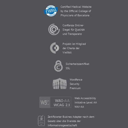
Certified Medical Website
by the Official College of
Physicians of Barcelona
Confianza Online-
Siegel für Qualität
und Transparenz
Projekt ist Mitglied
der Charta der
Vielfalt
Sicherheitszertifikat
SSL
Wordfence
Security
Premium
Web Accessibility
Initiative Level AA
WAI-AA
Zertifizierter Busines Adapter nach dem
Gesetz über die Dienste der
Informationsgesellschaft