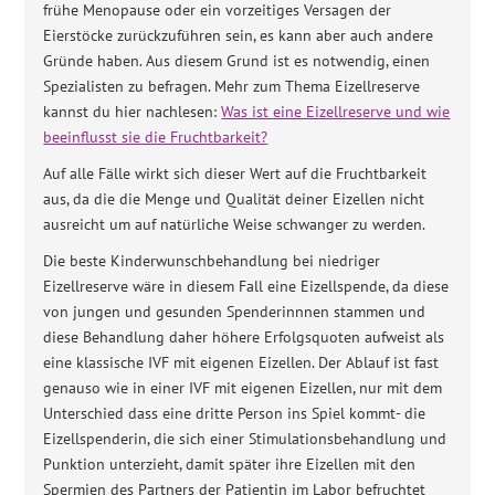
frühe Menopause oder ein vorzeitiges Versagen der
Eierstöcke zurückzuführen sein, es kann aber auch andere
Gründe haben. Aus diesem Grund ist es notwendig, einen
Spezialisten zu befragen. Mehr zum Thema Eizellreserve
kannst du hier nachlesen:
Was ist eine Eizellreserve und wie
beeinflusst sie die Fruchtbarkeit?
Auf alle Fälle wirkt sich dieser Wert auf die Fruchtbarkeit
aus, da die die Menge und Qualität deiner Eizellen nicht
ausreicht um auf natürliche Weise schwanger zu werden.
Die beste Kinderwunschbehandlung bei niedriger
Eizellreserve wäre in diesem Fall eine Eizellspende, da diese
von jungen und gesunden Spenderinnnen stammen und
diese Behandlung daher höhere Erfolgsquoten aufweist als
eine klassische IVF mit eigenen Eizellen. Der Ablauf ist fast
genauso wie in einer IVF mit eigenen Eizellen, nur mit dem
Unterschied dass eine dritte Person ins Spiel kommt- die
Eizellspenderin, die sich einer Stimulationsbehandlung und
Punktion unterzieht, damit später ihre Eizellen mit den
Spermien des Partners der Patientin im Labor befruchtet