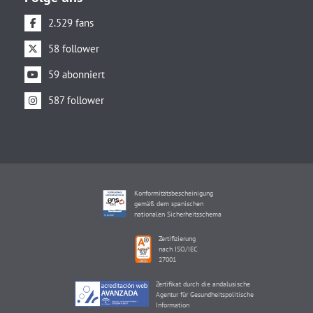
2.529 fans
58 follower
59 abonniert
587 follower
Konformitätsbescheinigung
gemäß dem spanischen
nationalen Sicherheitsschema
Zertifizierung
nach ISO/IEC
27001
Zertifikat durch die andalusische
Agentur für Gesundheitspolitische
Information