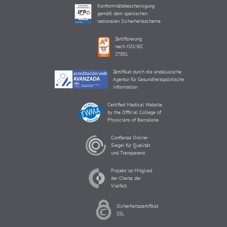
Konformitätsbescheinigung
gemäß dem spanischen
nationalen Sicherheitsschema
Zertifizierung
nach ISO/IEC
27001
Zertifikat durch die andalusische
Agentur für Gesundheitspolitische
Information
Certified Medical Website
by the Official College of
Physicians of Barcelona
Confianza Online-
Siegel für Qualität
und Transparenz
Projekt ist Mitglied
der Charta der
Vielfalt
Sicherheitszertifikat
SSL