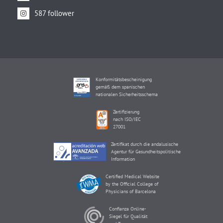
587 follower
Konformitätsbescheinigung
gemäß dem spanischen
nationalen Sicherheitsschema
Zertifizierung
nach ISO/IEC
27001
Zertifikat durch die andalusische
Agentur für Gesundheitspolitische
Information
Certified Medical Website
by the Official College of
Physicians of Barcelona
Confianza Online-
Siegel für Qualität