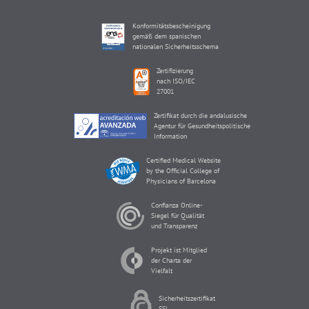
Konformitätsbescheinigung
gemäß dem spanischen
nationalen Sicherheitsschema
Zertifizierung
nach ISO/IEC
27001
Zertifikat durch die andalusische
Agentur für Gesundheitspolitische
Information
Certified Medical Website
by the Official College of
Physicians of Barcelona
Confianza Online-
Siegel für Qualität
und Transparenz
Projekt ist Mitglied
der Charta der
Vielfalt
Sicherheitszertifikat
SSL