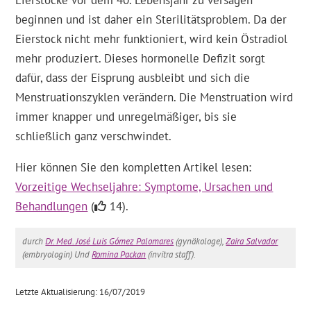
Eierstöcke vor dem 40. Lebensjahr zu versagen
beginnen und ist daher ein Sterilitätsproblem. Da der
Eierstock nicht mehr funktioniert, wird kein Östradiol
mehr produziert. Dieses hormonelle Defizit sorgt
dafür, dass der Eisprung ausbleibt und sich die
Menstruationszyklen verändern. Die Menstruation wird
immer knapper und unregelmäßiger, bis sie
schließlich ganz verschwindet.
Hier können Sie den kompletten Artikel lesen:
Vorzeitige Wechseljahre: Symptome, Ursachen und
Behandlungen
(
14).
durch
Dr. Med. José Luis Gómez Palomares
(gynäkologe),
Zaira Salvador
(embryologin) Und
Romina Packan
(invitra staff).
Letzte Aktualisierung: 16/07/2019