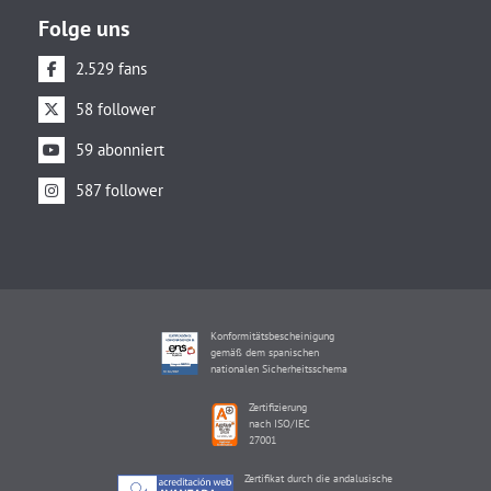
Folge uns
2.529 fans
58 follower
59 abonniert
587 follower
Konformitätsbescheinigung
gemäß dem spanischen
nationalen Sicherheitsschema
Zertifizierung
nach ISO/IEC
27001
Zertifikat durch die andalusische