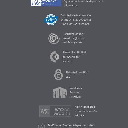
Agentur für Gesundheitspolitische
Information
Certified Medical Website
by the Official College of
Physicians of Barcelona
Confianza Online-
Siegel für Qualität
und Transparenz
Projekt ist Mitglied
der Charta der
Vielfalt
Sicherheitszertifikat
SSL
Wordfence
Security
Premium
Web Accessibility
Initiative Level AA
WAI-AA
Zertifizierter Busines Adapter nach dem