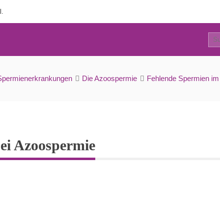
l.
0
Testikuläre Ursachen bei Azoospermie
Spermienerkrankungen
Die Azoospermie
Fehlende Spermien im 
bei Azoospermie