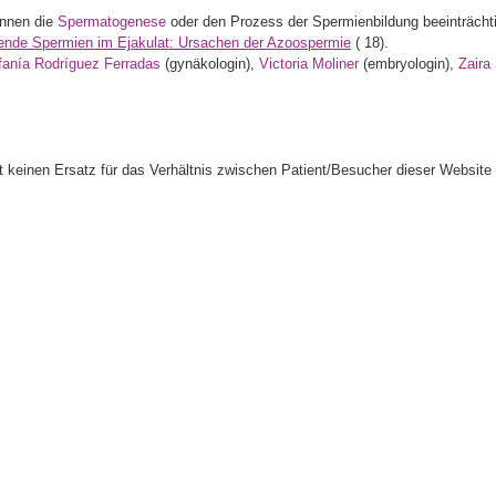
önnen die
Spermatogenese
oder den Prozess der Spermienbildung beeinträcht
ende Spermien im Ejakulat: Ursachen der Azoospermie
(
18).
fanía Rodríguez Ferradas
(gynäkologin),
Victoria Moliner
(embryologin),
Zaira
llt keinen Ersatz für das Verhältnis zwischen Patient/Besucher dieser Website 