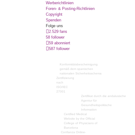
Werberichtlinien
Foren- & Posting-Richtlinien
Copyright
Spenden
Folge uns
2.529 fans
58 follower
59 abonniert
587 follower
Konformitätsbescheinigung
gemäß dem spanischen
nationalen Sicherheitsschema
Zertifizierung
nach
ISO/IEC
27001
Zertifikat durch die andalusische
Agentur für
Gesundheitspolitische
Information
Certified Medical
Website by the Official
College of Physicians of
Barcelona
Confianza Online-