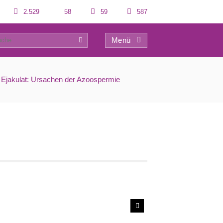
2.529
58
59
587
Menü
0
Ejakulat: Ursachen der Azoospermie