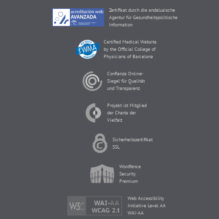
Zertifikat durch die andalusische
Agentur für Gesundheitspolitische
Information
Certified Medical Website
by the Official College of
Physicians of Barcelona
Confianza Online-
Siegel für Qualität
und Transparenz
Projekt ist Mitglied
der Charta der
Vielfalt
Sicherheitszertifikat
SSL
Wordfence
Security
Premium
Web Accessibility
Initiative Level AA
WAI-AA