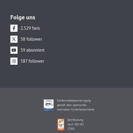
Folge uns
2.529 fans
58 follower
59 abonniert
587 follower
Konformitätsbescheinigung
gemäß dem spanischen
nationalen Sicherheitsschema
Zertifizierung
nach ISO/IEC
27001