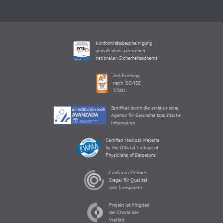
Konformitätsbescheinigung
gemäß dem spanischen
nationalen Sicherheitsschema
Zertifizierung
nach ISO/IEC
27001
Zertifikat durch die andalusische
Agentur für Gesundheitspolitische
Information
Certified Medical Website
by the Official College of
Physicians of Barcelona
Confianza Online-
Siegel für Qualität
und Transparenz
Projekt ist Mitglied
der Charta der
Vielfalt