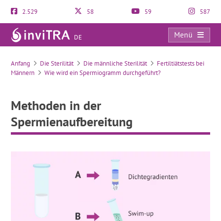
2.529
58
59
587
Menü
DE
Methoden in der Spermienaufbereitung
Anfang
Die Sterilität
Die männliche Sterilität
Fertiltiätstests bei
Männern
Wie wird ein Spermiogramm durchgeführt?
Methoden in der
Spermienaufbereitung