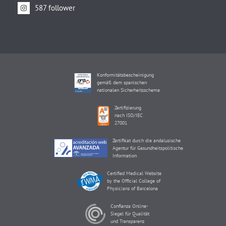
587 follower
Konformitätsbescheinigung
gemäß dem spanischen
nationalen Sicherheitsschema
Zertifizierung
nach ISO/IEC
27001
Zertifikat durch die andalusische
Agentur für Gesundheitspolitische
Information
Certified Medical Website
by the Official College of
Physicians of Barcelona
Confianza Online-
Siegel für Qualität
und Transparenz